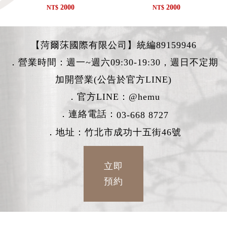
2000
2000
NT$
NT$
【菏爾莯國際有限公司】統編89159946
．營業時間：週一~週六09:30-19:30，週日不定期
加開營業(公告於官方LINE)
．官方LINE：
@hemu
．連絡電話：
03-668 8727
．地址：竹北市成功十五街46號
立即
預約