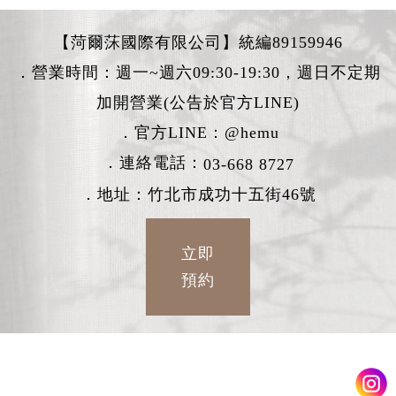
【菏爾莯國際有限公司】統編89159946
．營業時間：週一~週六09:30-19:30，週日不定期
加開營業(公告於官方LINE)
．官方LINE：
@hemu
．連絡電話：
03-668 8727
．地址：竹北市成功十五街46號
立即
預約