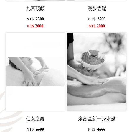
九宮頭顱
漫步雲端
2500
2500
NT$
NT$
2000
2000
NT$
NT$
仕女之鑰
煥然全新一身水嫩
2500
4500
NT$
NT$