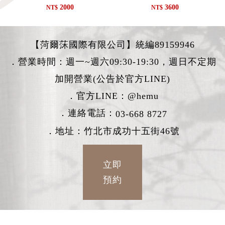
2000
3600
NT$
NT$
【菏爾莯國際有限公司】統編89159946
．營業時間：週一~週六09:30-19:30，週日不定期
加開營業(公告於官方LINE)
．官方LINE：
@hemu
．連絡電話：
03-668 8727
．地址：竹北市成功十五街46號
立即
預約