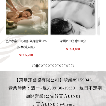
0分
超紓壓孕SPA90分
菡氧逆齡臉部護理+頭部刮療共9
0分
3,500
NT$
3,888
NT$
【菏爾莯國際有限公司】統編89159946
．營業時間：週一~週六09:30-19:30，週日不定期
加開營業(公告於官方LINE)
．官方LINE：
@hemu