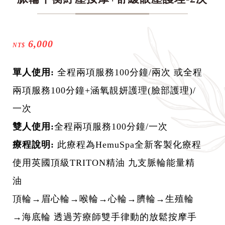
6,000
NT$
單人使用:
全程兩項服務100分鐘/兩次 或全程
兩項服務100分鐘+涵氧靚妍護理(臉部護理)/
一次
雙人使用:
全程兩項服務100分鐘/一次
療程說明:
此療程為HemuSpa全新客製化療程
使用英國頂級TRITON精油 九支脈輪能量精
油
頂輪→眉心輪→喉輪→心輪→臍輪→生殖輪
→海底輪 透過芳療師雙手律動的放鬆按摩手