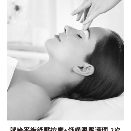
脈輪平衡紓壓按摩+舒緩眼壓護理-2次