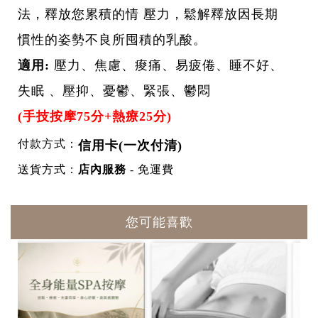
法，釋放您累積的情 壓力，鬆解釋放因長期
慣性的姿勢不良所囤積的乳酸。
適用:
壓力、焦慮、痠痛、易疲倦、睡不好、
失眠 、壓抑、憂鬱、緊張、鬱悶
(手技按摩75分+熱療25分)
付款方式：
信用卡(一次付清)
送貨方式：
店內服務
- 免運費
您可能喜歡