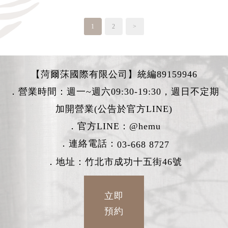
1
2
>
【菏爾莯國際有限公司】統編89159946
．營業時間：週一~週六09:30-19:30，週日不定期
加開營業(公告於官方LINE)
．官方LINE：
@hemu
．連絡電話：
03-668 8727
．地址：竹北市成功十五街46號
立即
預約